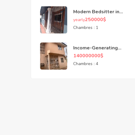
Modern Bedsitter in
Secure Compound at
250000
$
yearly
Asoro
Chambres :
1
Income-Generating
Property Complex –
140000000
$
Erediawa Ekenwan
Chambres :
4