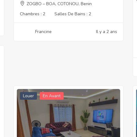
ZOGBO – BOA, COTONOU, Benin
Chambres :
2
Salles De Bains :
2
Francine
Il y a 2 ans
Louer
En Avant