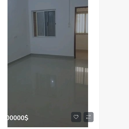
500000
$