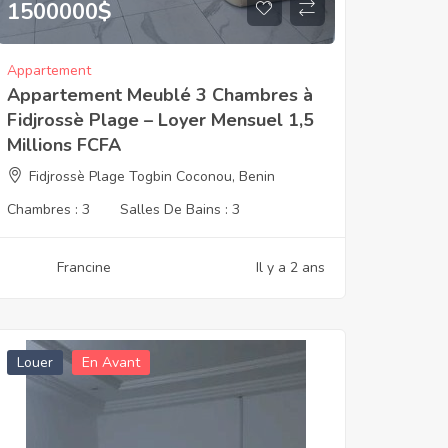
1500000
$
Appartement
Appartement Meublé 3 Chambres à
Fidjrossè Plage – Loyer Mensuel 1,5
Millions FCFA
Fidjrossè Plage Togbin Coconou, Benin
Chambres :
3
Salles De Bains :
3
Francine
Il y a 2 ans
Louer
En Avant