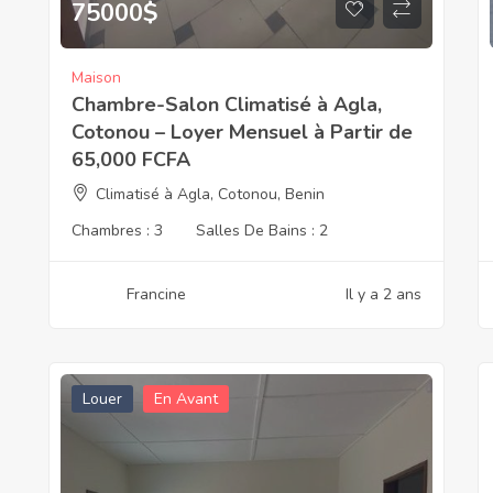
75000
$
Maison
Chambre-Salon Climatisé à Agla,
Cotonou – Loyer Mensuel à Partir de
65,000 FCFA
Climatisé à Agla, Cotonou, Benin
Chambres :
3
Salles De Bains :
2
Francine
Il y a 2 ans
Louer
En Avant