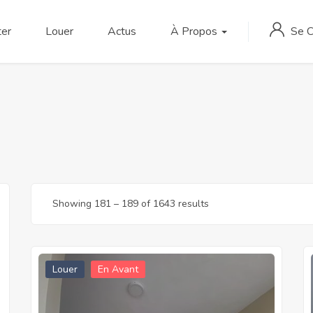
Se 
er
Louer
Actus
À Propos
Showing
181
–
189
of 1643 results
Louer
En Avant