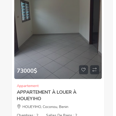
73000
$
Appartement
APPARTEMENT À LOUER À
HOUEYIHO
HOUEYIHO, Coconou, Benin
Chambres :
2
Salles De Bains :
2