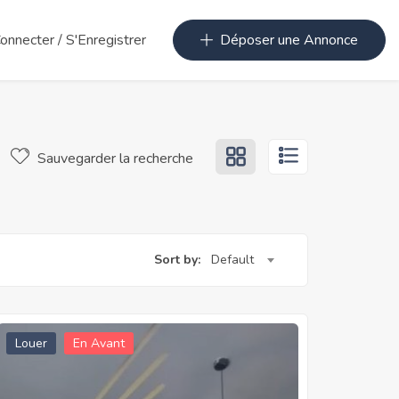
Connecter
/
S'Enregistrer
Déposer une Annonce
Sauvegarder la recherche
Sort by:
Default
Louer
En Avant