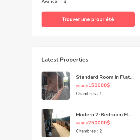
Avancé
Trouver une propriété
Latest Properties
Standard Room in Flat
Near Tarred Road,
150000
$
yearly
Niseki
Chambres :
1
Modern 2-Bedroom Flat
with Secure Compound
250000
$
yearly
in Agbor Park
Chambres :
2